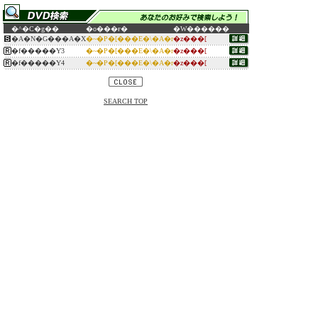
�^�C�g��
�o���ғ�
�W������
�A�N�G���A�X
�~�P�[���E�\�A�r
�z���[
�f�����Y3
�~�P�[���E�\�A�r
�z���[
�f�����Y4
�~�P�[���E�\�A�r
�z���[
SEARCH TOP