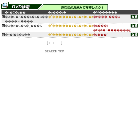
�^�C�g��
�o���ғ�
�W������
�A�C�A���E�E�B��
�`���[���Y�E�n�C�h
�t/���}���X
����ɔR����
�X�N�G�A�_���X
�`���[���Y�E�n�C�h
�h���}
�E�h�L�������g
�~�f�B�A��
�`���[���Y�E�n�C�h
�z���[
SEARCH TOP