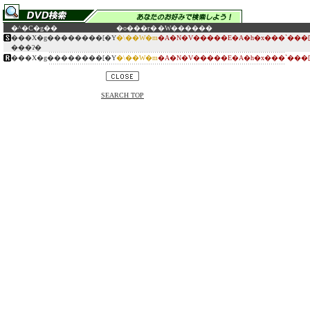
�^�C�g��
�o���ғ�
�W������
���X�g��������[�Y
�\��W�m
�A�N�V�����E�A�h�x���`���[
���ʔ�
���X�g��������[�Y
�\��W�m
�A�N�V�����E�A�h�x���`���[
SEARCH TOP