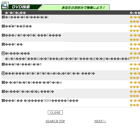
�^�C�g��
�o�
�A���i�E�J���[�j�i
�\�t
���\
���̂߂��肠��
�\�t
���\
���ʐ^�ƃ\�t�B�[ ���C����
�\�t
���\
���C�̈�
�\�t
���\
�n���ɑ���
�\�t
���\
�w�A���C���Łk�f�T���g�E�I�E�U���t�@�[�@�n���ɑ��āl
���D�}���L�[�Y
�\�t
���\
���[���h�E�C�Y�E�m�b�g�E�C�i�t ���ʕ�
�\�t
���\
�\�t�B�[�E�}���\�[�̎O�e�m
�\�t
���\
�u���C�u�n�[�g ���ʕ�
�\�t
���\
���C�� �t�����`KISS�����Ȃ���
�\�t
���\
SEARCH TOP
NEXT>>