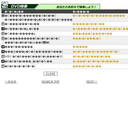
�^�C�g��
�o���ғ�
�C���f�y���f���X�E�f�C
�W�F�t�E�S�[���h�u����
�A���e�B���b�g�E�G�f�B�V����
�C���r���V�u��
�r���[�E�[�C��
�C���v�b�g �L��
�A���b�N��{�[���h�E�C�
�C���v�����g
���[���E���[�K��
�C���������E�n�C�E�F�C
���l�E���[�A
���X�x�K�X�ւԂ��Ƃ΂��I
���߂��r����
�I����
���@���p�C�A��\���W���[
�Q�C���[�E�r���[�V�C
WIB2 �E�B���E���E�u���b�N2
�P�e�B�E���[�K��
�E�F�X�e���_�[�E�҂̎w��
�u���C�N�E�X�e�[�f��
�E�F�u�}�X�^�[
���[�X�E�{��
<<BACK
SEARCH TOP
NEXT>>