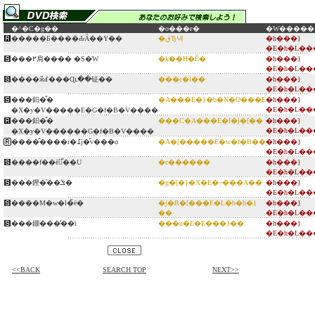
�^�C�g��
�o���ғ�
�W�����
�����Ƃ����ԂȂ��Y��
�قЂ낵
�h���}
�E�h�L��
���߂肩���� �S�W
�k��H�Ӗ�
�h���}
�E�h�L��
����ӂꂽ���Ɋւ��钲��
���c�l��
�h���}
�E�h�L��
���鈤�̎�
�A���E�}�b�N�O���E
�h���}
�E�h�L��
�X�y�V�����E�G�f�B�V����
���鈤�̎�
���C�A���E�I�j�[��
�h���}
�E�h�L��
�X�y�V������G�f�B�V����
����̂����i�߁j�̎v���o
�A�[�����E�w�f�B��
�h���}
�E�h�L��
����f��ē̐��U
�c������
�h���}
�E�h�L��
���鏗�̑��ݏؖ�
�g�[�}�X�E�~���A��
�h���}
�E�h�L��
����M�w�l�̏ё�
�j�R�[���E�L�b�h�}
�h���}
��
�E�h�L��
���錋���̕��i
���u�E�E���}��
�h���}
�E�h�L��
<<BACK
SEARCH TOP
NEXT>>