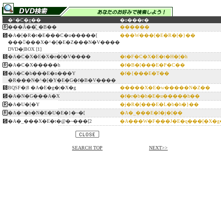
�^�C�g��
�o���ғ�
���Ȃ��ׂ̗̐_�B��
������
�A�[�R�t�E���C�u�����[
���W���[�E�R�[�}��
������X�^�[�E�Z���N�V����
DVD�|BOX [1]
�A�C�X�E�X�e�[�V����
�t�F�C�X�E�t�H�[�h
�A�C�X�����h
�f�B�[���E�P�C��
�A�C�h���E�n���Y
�f�{���E�T��
�R���N�^�[�Y�E�G�f�B�V����
BQSF�|8 �A�E�g�|�X�g
�����X�E�w�����N�Z��
�A�N�G���A�X
�f�r�b�h�E�u�����h��
�A�U�[�Y
�j�R�[���E�L�b�h�}��
�A�^�b�N�E�U�E�}�~�[
�A�_���E�I�j�[��
�A�_���X�E�t�@�~���[2
�A���W�F���J�E�q���[�X�g
SEARCH TOP
NEXT>>