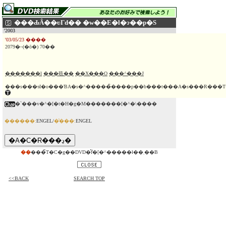
���ԂȂ��ʋΓd�� �w��E�l�ɂ��p�S
'2003
'03/05/23 ����
2079�~(�ō�) 70��
�������l
���䂠��
��X���O
���^���J
���s���ɘI�o���ƁA�s�^�����̏����p��b���t���A�s���R���T
�`���v�^�[�t�H�g�M�������[�^�\����
������:
ENGEL/
�̔���:
ENGEL
��
���̃T�C�g��DVD�̂݃f�[�^�����ł��܂��B
<<BACK
SEARCH TOP