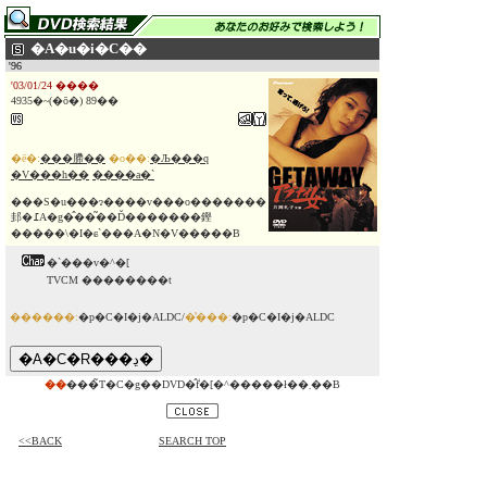
�A�u�i�C��
'96
'03/01/24 ����
4935�~(�ō�) 89��
�ē�:
���䐭��
�o��:
�Љ���q
�V���h��
����a�`
���S�u���ɂ����v���o�������
邽�߁A�g�̂��͂��Ď�������鏗
�����\�I�ɕ`���A�N�V�����B
�`���v�^�[
TVCM ��������t
������:
�p�C�I�j�ALDC/
�̔���:
�p�C�I�j�ALDC
��
���̃T�C�g��DVD�̂݃f�[�^�����ł��܂��B
<<BACK
SEARCH TOP