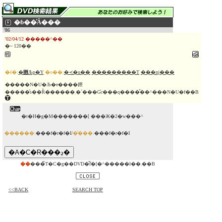
�ɓ��̍Ȃ���
'86
'02/04/12 �����^��
�~ 120��
�ē�:
�܎Љp�Y
�o��:
�≺�u��
���������T
���ǌ���
�����N�U�Љ�ɐ����鏗
�����̑s��Ȑ������܂�`���Ɠc���q����̎��^���N�U�f��B
�t�H�g�M�������[ ���Ж�2�w���^
������:
���f�r�f�I/
�̔���:
���f�r�f�I
��
���̃T�C�g��DVD�̂݃f�[�^�����ł��܂��B
<<BACK
SEARCH TOP