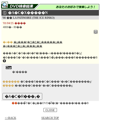
�A�C�X�����N
'98 �� LA PATINOIRE (THE ICE RINKO)
'01/04/25 ����
4800�~ 80��
�o��:
�u���[�X�E�L�����x��
�g���E�m�o���u��
���A�C�X�z�b�P�[���ނɂ����f����B�낤
�Ƃ���X�^�b�t���A���X�̃g���u���Ɍ�������B
�\����
������:
�G���X���C�G���^�e�C�������g/
�̔���:
�r�[���G���^�e�C�������g
��
���̃T�C�g��DVD�̂݃f�[�^�����ł��܂��B
<<BACK
SEARCH TOP