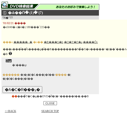
�Ԃ��Ռ� (1)�`(7)
'76�`'77
'01/02/21 ����
�e5040�~(�ō�) 180���`225��
���o:
�����ۑ�
�o��:
�R���S�b
�O�Y�F�a
����Õv
���s���̎��̂ŉ����g�̎��R���������ߌ��̃X�v�����^�[��`���A�����������l�������h���}
�B
�\���ҕt
������:
�|�j�[�L���j�I��/
�̔���:
�|
�j�[�L���j�I��
��
���̃T�C�g��DVD�̂݃f�[�^�����ł��܂��B
<<BACK
SEARCH TOP