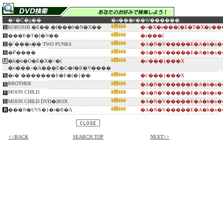
�^�C�g��
�o���ғ�
�W������
�΋���
KOROSHI �E�� �f���b�N�X��
�~�X�e���[�E�T�X�y��
�΋���
���E�T�[�N��
�z���[
�΋���
�`���s�� TWO PUNKS
�A�N�V�����E�A�h�x�
�΋���
�₽����
�A�N�V�����E�A�h�x�
�΋���
�h�b�O�E�X�^�[
�t/���}���X
�v���~�A���E�G�f�B�V����
�΋���
�i�`�������E�E�[�}��
�t/���}���X
BROTHER
�΋���
�A�N�V�����E�A�h�x�
MOON CHILD
�΋���
�A�N�V�����E�A�h�x�
�΋���
MOON CHILD DVD�|BOX
�A�N�V�����E�A�h�x�
�΋���
���N�UVS�}�t�B�A
�A�N�V�����E�A�h�x�
<<BACK
SEARCH TOP
NEXT>>