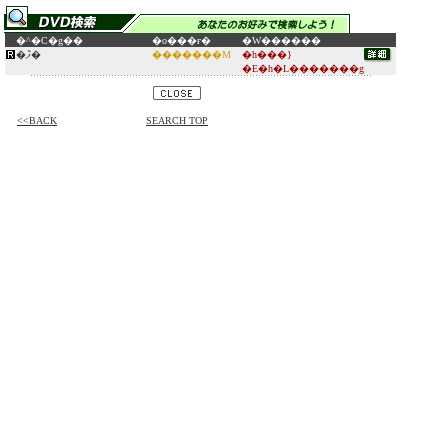
�^�C�g��
�o���ғ�
�W������
�ފ݉�
�������M
�h���}
�E�h�L�������g
<<BACK
SEARCH TOP