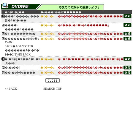
�^�C�g��
�o���ғ�
�W������
���^ ����g ���
�{�═�u
�A�N�V�����E�A�h�x���`���[
푈�S�l�a��
����b
�{�═�u
�h���}�E�h�L�������g
�����Ɍ����
�S �������q�`
�{�═�u
�A�N�V�����E�A�h�x���`���[
�������ߖ�1��2
�{�═�u
�A�N�V�����E�A�h�x���`���[
TWIN
PACK�AGANGSTER
�������ߖ� �O�`
1��2 TWIN PACK
�l�b�g�T��A�C�R
�{�═�u
�~�X�e���[�E�T�X�y���X�E�ƍ�
[1]�A[2]
�l�a��⎟
�{�═�u
�A�N�V�����E�A�h�x���`���[
�� �ɓ��n����
�{�═�u
�A�N�V�����E�A�h�x���`���[
<<BACK
SEARCH TOP