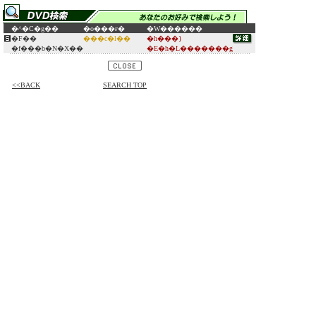
�^�C�g��
�o���ғ�
�W������
�F��
���c�l��
�h���}
�f���b�N�X��
�E�h�L�������g
<<BACK
SEARCH TOP