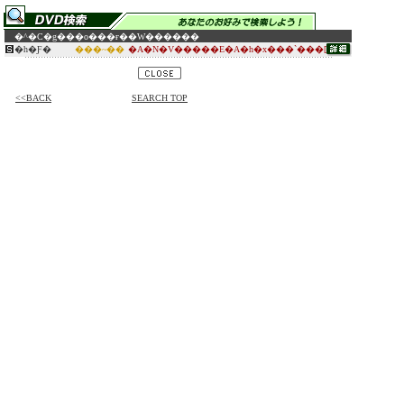
�^�C�g��
�o���ғ�
�W������
�h�Ƒ�
���~��
�A�N�V�����E�A�h�x���`���[
<<BACK
SEARCH TOP