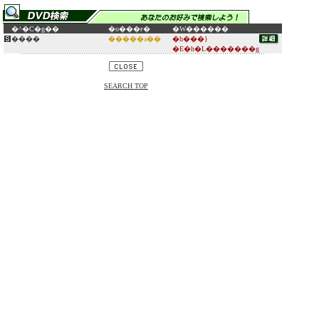
�^�C�g��
�o���ғ�
�W������
����
�����a��
�h���}
�E�h�L�������g
SEARCH TOP