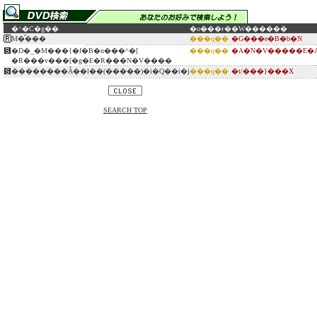
�^�C�g��
�o���ғ�
�W������
M�̋���
���q��
�G���e�B�b�N
�D�_�M���{�f�B�n���^�[
���q��
�A�N�V�����E�A
�R���v���[�g�E�R���N�V����
��������Ȃ��l��(�����)�i�Q��i�j
���q��
�t/���}���X
SEARCH TOP