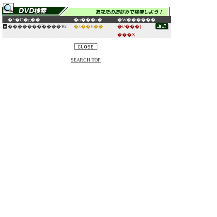
�^�C�g��
�o���ғ�
�W������
�������͂����Ɓc
�k��E��
�t/���}
���X
SEARCH TOP