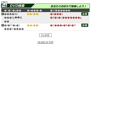
�^�C�g��
�o���ғ�
�W������
����ӂꂽ
��c��j
�h���}
���Ɋւ��钲
�E�h�L�������g
��
�l�Ȗ\�s�}
��c��j
�G���e�B�b�N
���V����
SEARCH TOP