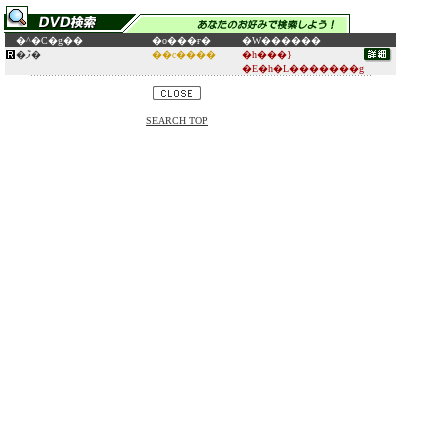
�^�C�g��
�o���ғ�
�W������
�ފ݉�
��c����
�h���}
�E�h�L�������g
SEARCH TOP