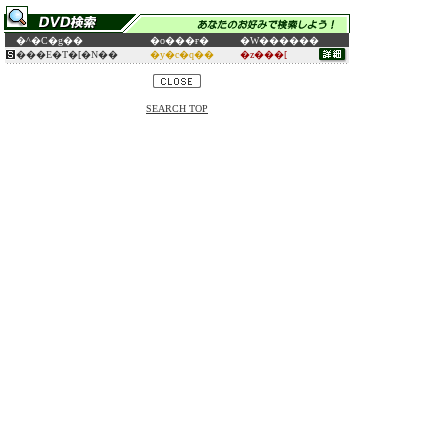
�^�C�g��
�o���ғ�
�W������
���E�T�[�N��
�y�c�q��
�z���[
SEARCH TOP