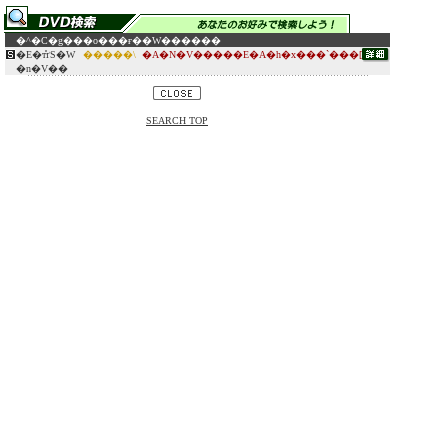
�^�C�g��
�o���ғ�
�W������
�E�т̎ґS�W
�����\
�A�N�V�����E�A�h�x���`���[
�n�V��
SEARCH TOP