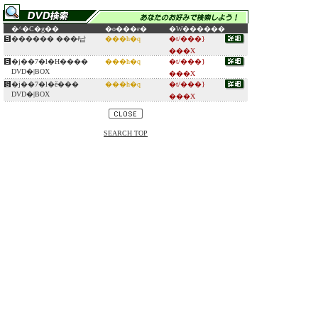
�^�C�g��
�o���ғ�
�W������
������ ���ǂ납
���h�q
�t/���}
���X
�j��7�l�H����
���h�q
�t/���}
DVD�|BOX
���X
�j��7�l�ĕ���
���h�q
�t/���}
DVD�|BOX
���X
SEARCH TOP