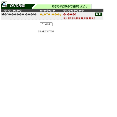
�^�C�g��
�o���ғ�
�W������
�O������ ���ʔ�
�g�T�v���q
�h���}
�E�h�L�������g
SEARCH TOP