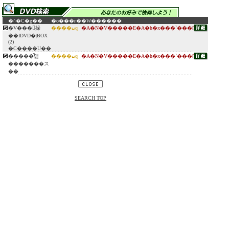
�^�C�g��
�o���ғ�
�W������
�V���󖼉挆
����ߎq
�A�N�V�����E�A�h�x���`���[
��IDVD�|BOX
(2)
�C����U��
�����͂덆
����ߎq
�A�N�V�����E�A�h�x���`���[
�������ス
��
SEARCH TOP