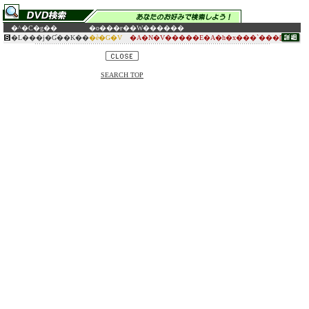
�^�C�g��
�o���ғ�
�W������
�L���j�Ɠ��K��
�ѐ�G�V
�A�N�V�����E�A�h�x���`���[
SEARCH TOP