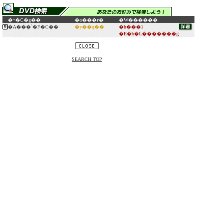
�^�C�g��
�o���ғ�
�W������
�A���`�F�C��
�y��q��
�h���}
�E�h�L�������g
SEARCH TOP