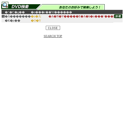
�^�C�g��
�o���ғ�
�W������
�Ǎ�������
�n�Ӓ|
�A�N�V�����E�A�h�x���`���[
�K�̗x��
�O�Y
SEARCH TOP