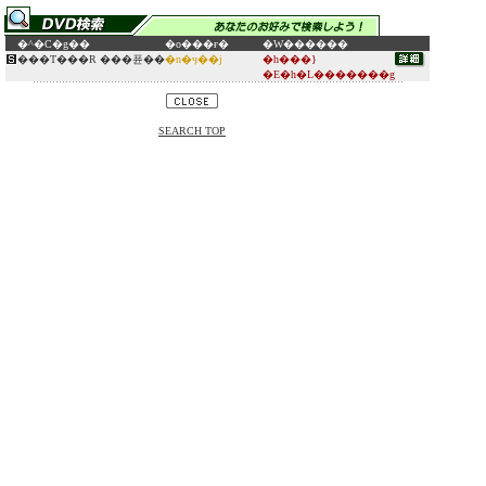
�^�C�g��
�o���ғ�
�W������
���T���R ���퓬��
�n�ӌ��j
�h���}
�E�h�L�������g
SEARCH TOP