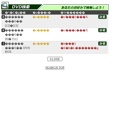
�^�C�g��
�o���ғ�
�W������
������
�c����
�t/���}���X
���S��
[12]�[13]
������
�c����
�t/���}���X
���S��
[8]�`[11]
������
�c����
�h���}
���S�� DVD
�E�h�L�������g
BOX
SEARCH TOP