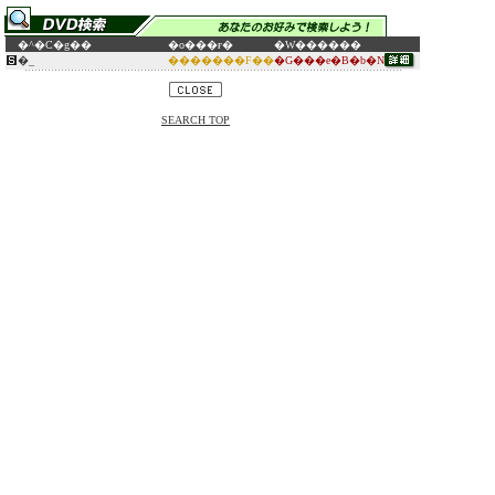
�^�C�g��
�o���ғ�
�W������
�_
�������F��
�G���e�B�b�N
SEARCH TOP