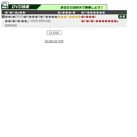
�^�C�g��
�o���ғ�
�W������
��ѐ�FDVD�R���N�V����
���C����
�h���}
��ѐ�F�t��ژ^ DVD SPECIAL
�E�h�L�������g
EDITION
SEARCH TOP