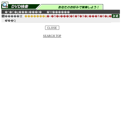
�^�C�g��
�o���ғ�
�W������
�����쉤
�������q
�~�X�e���[�E�T�X�y���X�E�ƍ�
�̕��Q
SEARCH TOP