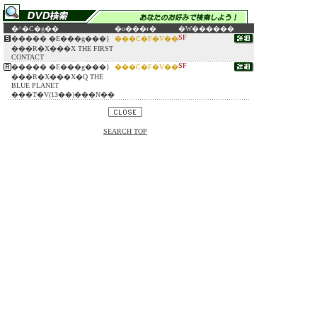
�^�C�g��
�o���ғ�
�W������
SF
����� �E���g���}
���C�F�V��
���R�X���X THE FIRST
CONTACT
SF
����� �E���g���}
���C�F�V��
���R�X���X�Q THE
BLUE PLANET
���T�V(13��)���N��
SEARCH TOP