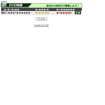
�^�C�g��
�o���ғ�
�W������
�G���Ɏ������
�r�c�r��
�R���f�B
SEARCH TOP