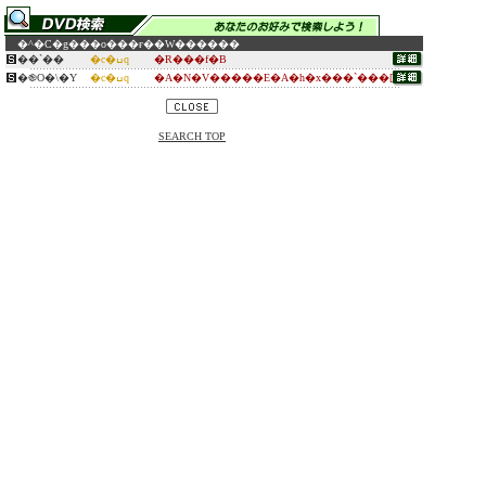
�^�C�g��
�o���ғ�
�W������
��`��
�c�ߎq
�R���f�B
�֎O�\�Y
�c�ߎq
�A�N�V�����E�A�h�x���`���[
SEARCH TOP