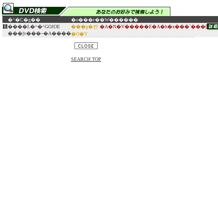
�^�C�g��
�o���ғ�
�W������
�܏���L�^�^GOJOE
���g�쌴
�A�N�V�����E�A�h�x���`���[
���ʃv���~�A����
�O�Y
SEARCH TOP