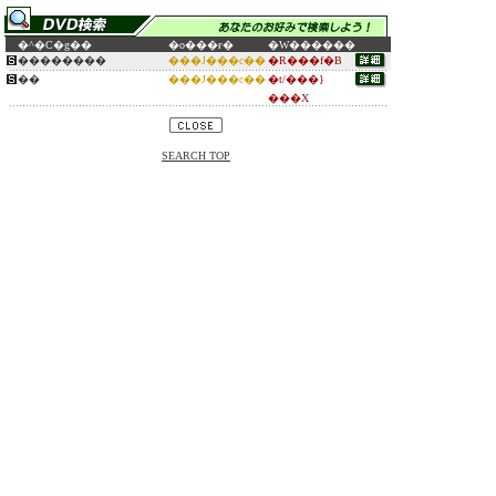
�^�C�g��
�o���ғ�
�W������
��������
���J���c��
�R���f�B
��
���J���c��
�t/���}
���X
SEARCH TOP