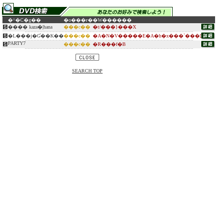
�^�C�g��
�o���ғ�
�W������
���� kaza�|hana
���c��
�t/���}���X
�L���j�Ɠ��K��
���c��
�A�N�V�����E�A�h�x���`���[
PARTY7
���c��
�R���f�B
SEARCH TOP