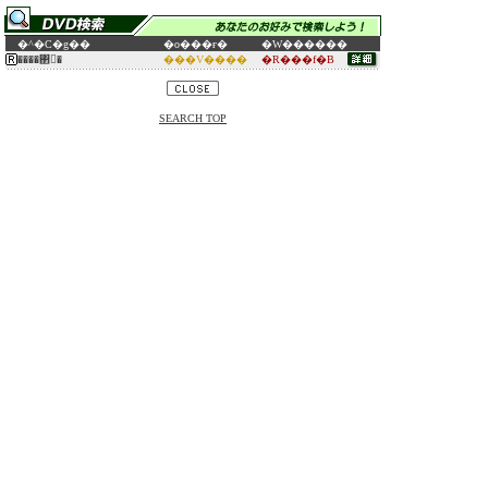
�^�C�g��
�o���ғ�
�W������
����΂񂸂�
���V����
�R���f�B
SEARCH TOP