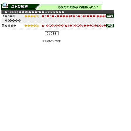
�^�C�g��
�o���ғ�
�W������
�N�敮
����ǎq
�A�N�V�����E�A�h�x���`���[
�{�̉͂���
�쐫�̏ؖ�
����ǎq
�~�X�e���[�E�T�X�y���X�E�ƍ�
SEARCH TOP