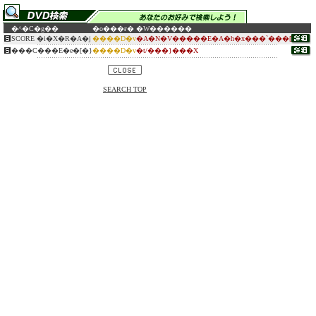
�^�C�g��
�o���ғ�
�W������
SCORE �i�X�R�A�j
����D�v
�A�N�V�����E�A�h�x���`���[
���C���E�e�[�}
����D�v
�t/���}���X
SEARCH TOP