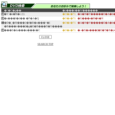
�^�C�g��
�o���ғ�
�W������
�V �e�̌R�c (1)
�O�c�Ύi
�A�N�V�����E�A�h�
�s���I�d�� �P�A�Q
�O�c�Ύi
�G���e�B�b�N
�D�_�M���{�f�B�n���^�[
�O�c�Ύi
�A�N�V�����E�A�h�
�R���v���[�g�E�R���N�V����
���E�ău���n���i�C
�O�c�Ύi
�~�X�e���[�E�T�X�
SEARCH TOP