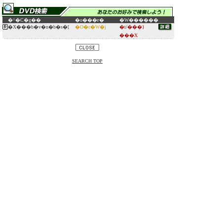
�^�C�g��
�o���ғ�
�W������
�X���b�v�n�b�s�[
�O�c�W�j
�t/���}
���X
SEARCH TOP