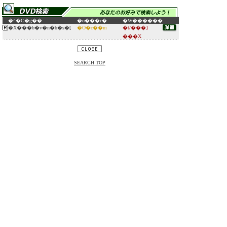
�^�C�g��
�o���ғ�
�W������
�X���b�v�n�b�s�[
�O�c��m
�t/���}
���X
SEARCH TOP