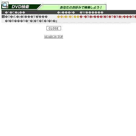
�^�C�g��
�o���ғ�
�W������
�O�єL�z�[���Y�̐���
��a�c�L��
�~�X�e���[�E�T�X�y���X
�f�B���N�^�[�Y�E�J�b�g
SEARCH TOP