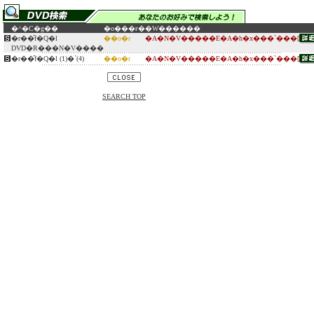
�^�C�g��
�o���ғ�
�W������
�r��̑f�Q�l
��o�r
�A�N�V�����E�A�h�x���`���[
DVD�R���N�V����
�r��̑f�Q�l (1)�`(4)
��o�r
�A�N�V�����E�A�h�x���`���[
SEARCH TOP