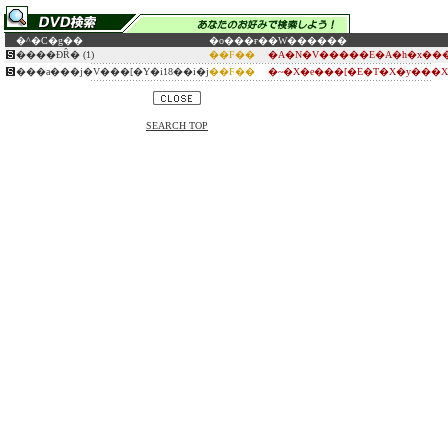
�^�C�g��
�o���ғ�
�W������
����ƉȒ� (1)
��F��
�A�N�V�����E�A�h�x���
���a���j�V���[�Y�i18��i�j
��F��
�~�X�e���[�E�T�X�y���
SEARCH TOP